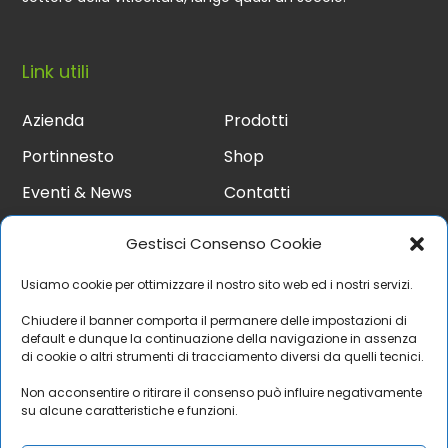
Link utili
Azienda
Prodotti
Portinnesto
Shop
Eventi & News
Contatti
Gestisci Consenso Cookie
Contatti
Usiamo cookie per ottimizzare il nostro sito web ed i nostri servizi.
Chiudere il banner comporta il permanere delle impostazioni di
Su appuntamento
default e dunque la continuazione della navigazione in assenza
di cookie o altri strumenti di tracciamento diversi da quelli tecnici.
Via alle Cime 5, Vallelaghi (TN)
Non acconsentire o ritirare il consenso può influire negativamente
+39 0461 864637
su alcune caratteristiche e funzioni.
info@vivaisommadossi.it